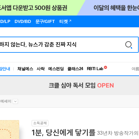
D/LP
DVD/BD
문구
/GIFT
티켓
독서유형검사
RBTI Lab
장안내
채널예스
사락
예스펀딩
클래스24
여
독서유형검사
크클 심야 독서 모임
OPEN
문에세이
소득공제
1분, 당신에게 닿기를
33년차 방송작가의