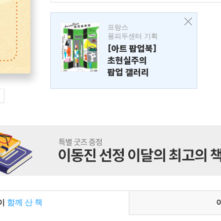
프랑스
퐁피두센터 기획
[아트 팝업북]
초현실주의
팝업 갤러리
들이
함께 산 책