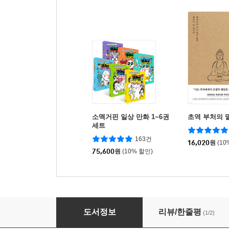
소맥거핀 일상 만화 1~6권
초역 부처의 
세트
163건
16,020
원
(10
75,600
원
(10% 할인)
1분, 당신에게 닿기를
도서정보
리뷰/한줄평
(1/2)