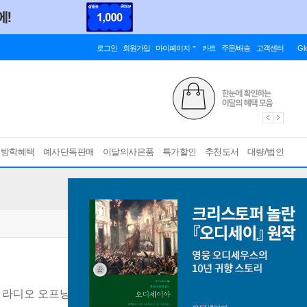
로그인
회원가입
마이페이지
카트
주문/배송
고객센터
Gl
름방학혜택
예사단독판매
이달의사은품
특가할인
추천도서
대량/법인
 라디오 오프닝 모음집