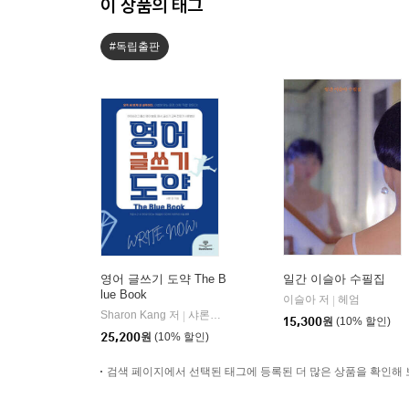
이 상품의 태그
#독립출판
영어 글쓰기 도약 The B
일간 이슬아 수필집
lue Book
이슬아 저
헤엄
|
Sharon Kang 저
샤론샤인북스
|
15,300
원
(10% 할인)
25,200
원
(10% 할인)
검색 페이지에서 선택된 태그에 등록된 더 많은 상품을 확인해 