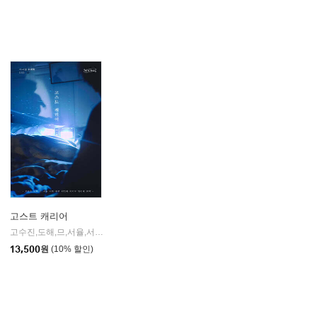
고스트 캐리어
고수진,도해,므,서율,서하,우주,이인해,이지구,한이제,희치 저
우주속도
|
샤론샤인북스
|
13,500
원
(10% 할인)