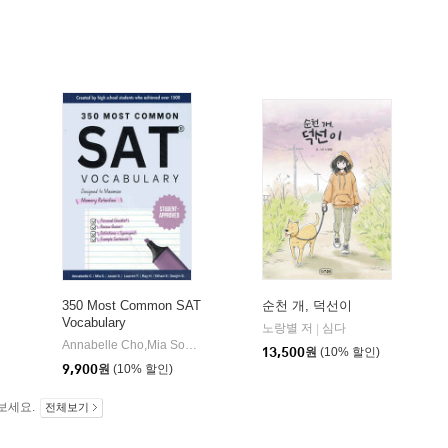
350 Most Common SAT
순천 개, 덕선이
Vocabulary
노랑별 저
심다
|
Annabelle Cho,Mia Song,Jason Song,Ray HanLauren,YoonEthan,KimSeojin Oh 저
13,500
원
(10% 할인)
9,900
원
(10% 할인)
보세요.
전체보기