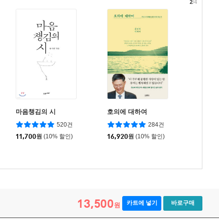
2
/4
마음챙김의 시
호의에 대하여
520건
284건
11,700
원
(10% 할인)
16,920
원
(10% 할인)
13,500
카트에 넣기
바로구매
원