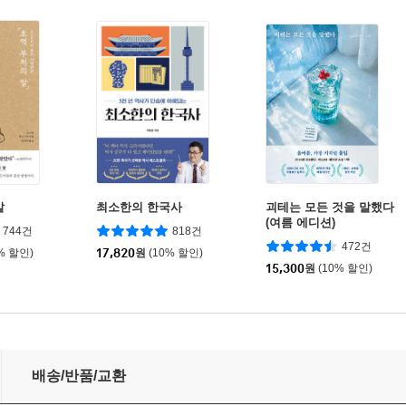
말
최소한의 한국사
괴테는 모든 것을 말했다
(여름 에디션)
744건
818건
472건
% 할인)
17,820
원
(10% 할인)
15,300
원
(10% 할인)
배송/반품/교환