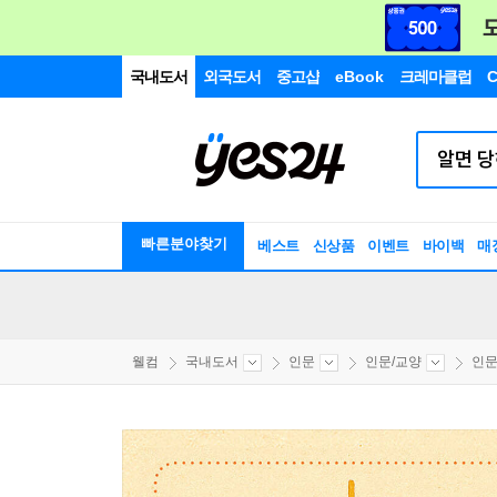
국내도서
외국도서
중고샵
eBook
크레마클럽
C
빠른분야찾기
베스트
신상품
이벤트
바이백
매
웰컴
국내도서
인문
인문/교양
인